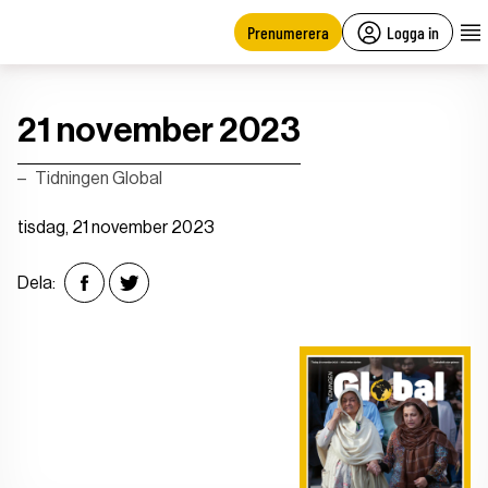
main
content
Prenumerera
Logga in
21 november 2023
Tidningen Global
tisdag, 21 november 2023
Dela: