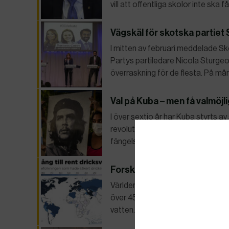
vill att offentliga skolor inte ska f
Vägskäl för skotska partiet 
I mitten av februari meddelade Sk
Partys partiledare Nicola Sturgeo
överraskning för de flesta. På må
Val på Kuba – men få valmöjl
I över sextio år har Kuba styrts
revolutionen. Protesterna somma
fängelserna fylldes upp med poli
Forskarvarningen: ”Risk att v
Världens tillgång till vatten hota
över 45 år ska FN ta ett samlat gre
vatten. Det sammanfattar…