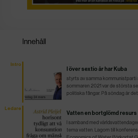
Innehåll
Intro
I över sextio år har Kuba
styrts av samma kommunistparti 
sommaren 2021 var de största se
politiska fångar. På söndag är de
Ledare
Vatten en bortglömd resurs 
I samband med världsvattendagen
tema vatten. Lagom till konferen
Economics of Water (förkortat G