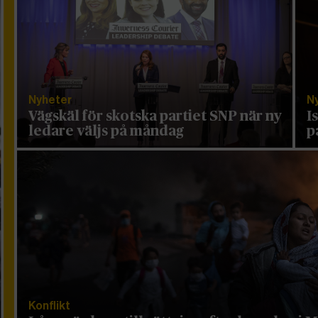
Nyheter
N
Vägskäl för skotska partiet SNP när ny
I
ledare väljs på måndag
p
Konflikt