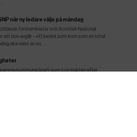
å…
SNP när ny ledare väljs på måndag
ottlands försteminister och Scottish National
n att hon avgår – ett beslut som kom som en total
ndag ska valet av en…
igheter
 av samma kommunistparti som tog makten efter
ren 2021 var de största sedan dess – och
tiska fångar. På söndag går kubanerna…
attnet tar slut”
s av torka och ökad nederbörd. För första gången på
pp om frågan.– För mycket, för lite eller för skitigt