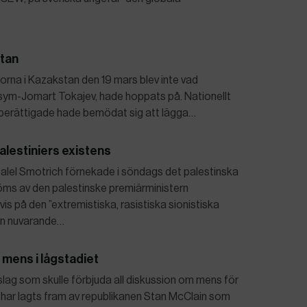
stan
orna i Kazakstan den 19 mars blev inte vad
ssym-Jomart Tokajev, hade hoppats på. Nationellt
lberättigade hade bemödat sig att lägga…
palestiniers existens
zalel Smotrich förnekade i söndags det palestinska
döms av den palestinske premiärministern
på den ”extremistiska, rasistiska sionistiska
den nuvarande…
 mens i lågstadiet
slag som skulle förbjuda all diskussion om mens för
et har lagts fram av republikanen Stan McClain som