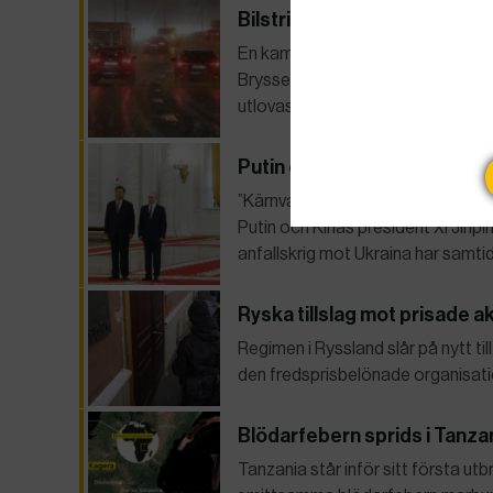
Bilstrid tog över på toppmö
En kamp om framtida bilutsläpp 
Bryssel.Tyskland kräver klartecke
utlovas från EU.
Putin och Xi: Aldrig kärnvap
”Kärnvapenkrig får aldrig släppas 
Putin och Kinas president Xi Jinp
anfallskrig mot Ukraina har samtid
Ryska tillslag mot prisade ak
Regimen i Ryssland slår på nytt ti
den fredsprisbelönade organisat
Blödarfebern sprids i Tanz
Tanzania står inför sitt första u