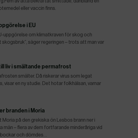
.Fem av åtta bekräftat smittade, däribland en
otemedel eller vaccin finns.
ppgörelse i EU
 EU-uppgörelse om klimatkraven för skog och
t skogsbruk”, säger regeringen – trots att man var
ll liv i smältande permafrost
mafrosten smälter. Då riskerar virus som legat
, visar en ny studie. Det hotar folkhälsan, varnar
ter branden i Moria
et Moria på den grekiska ön Lesbos brann ner i
män – flera av dem fortfarande minderåriga vid
ndabockar och dömdes…