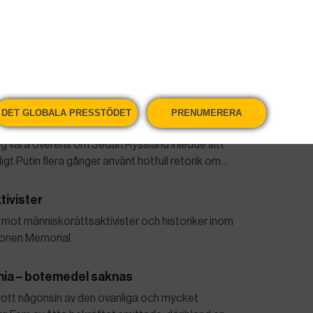
te
överskuggade det mesta när EU-ledarna samlades i
n för e-bränslen – och intensiva förhandlingar
enkrig
DET GLOBALA PRESSTÖDET
PRENUMERERA
lös”. Det säger sig Rysslands president Vladimir
ing vara överens om.Sedan Ryssland inledde sitt
igt Putin flera gånger använt hotfull retorik om…
tivister
ll mot människorättsaktivister och historiker inom
ionen Memorial.
ania – botemedel saknas
tbrott någonsin av den ovanliga och mycket