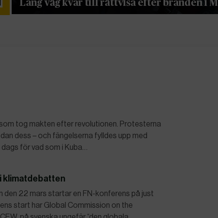
Lång väg kvar till rättvisa efter branden i 
som tog makten efter revolutionen. Protesterna
dan dess – och fängelserna fylldes upp med
t dags för vad som i Kuba…
i klimatdebatten
 den 22 mars startar en FN-konferens på just
sens start har Global Commission on the
CEW, på svenska ungefär “den globala