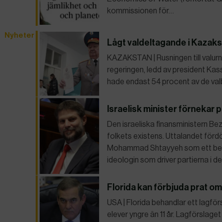
kommissionen för…
Nyheter
Lågt valdeltagande i Kazak
KAZAKSTAN | Rusningen till valurn
regeringen, ledd av president Ka
hade endast 54 procent av de va
Israelisk minister förnekar 
Den israeliska finansministern Be
folkets existens. Uttalandet för
Mohammad Shtayyeh som ett bevis 
ideologin som driver partierna i 
Florida kan förbjuda prat om
USA | Florida behandlar ett lagför
elever yngre än 11 år. Lagförslag