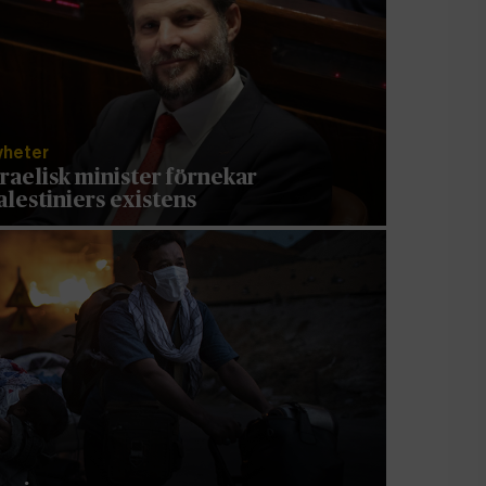
yheter
sraelisk minister förnekar
alestiniers existens