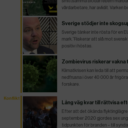
smittsamma blödarfebern marburg
vårdarbetare, har avlidit. Varken b
Sverige stödjer inte skogsu
Sverige tänker inte rösta för en
mark.”Riskerar att slå mot svensk
positiv i höstas.
Zombievirus riskerar vakna ti
Klimatkrisen kan leda till att per
nedfrusna i över 40 000 år frigöras
forskare.
Konflikt
Lång väg kvar till rättvisa ef
Efter att det ökända flyktinglägr
september 2020 gjordes sex unga 
tidpunkten för branden – till sy