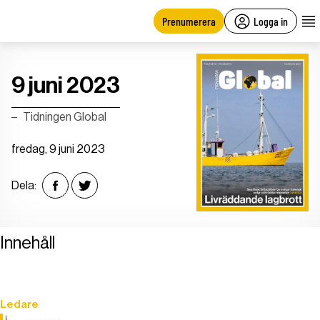
main
content
Prenumerera
Logga in
9 juni 2023
Tidningen Global
fredag, 9 juni 2023
Dela:
Innehåll
Ledare