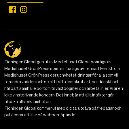
Tidningen Global ges ut av Mediehuset Global som ägs av
Mediehuset Grön Press som i sin tur ägs av Lennart Fernström.
Mediehuset Grön Press ger ut nyhetstidningar för alla som vill
förändra världen och se ett fritt, demokratiskt, solidariskt och
hållbart samhälle bortom tillväxtdogmer och arbetslinjer. Vi är en
icke vinstdrivande koncern. Det innebär att alla intäkter går
tillbaka till verksamheten.
Tidningen Global kommer ut med digital utgåva på fredagar och
publicerar artiklar på webben löpande.