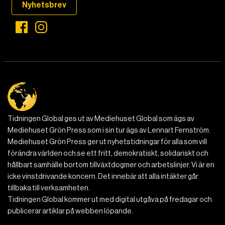
Nyhetsbrev
Tidningen Global ges ut av Mediehuset Global som ägs av
Mediehuset Grön Press som i sin tur ägs av Lennart Fernström.
Mediehuset Grön Press ger ut nyhetstidningar för alla som vill
förändra världen och se ett fritt, demokratiskt, solidariskt och
hållbart samhälle bortom tillväxtdogmer och arbetslinjer. Vi är en
icke vinstdrivande koncern. Det innebär att alla intäkter går
tillbaka till verksamheten.
Tidningen Global kommer ut med digital utgåva på fredagar och
publicerar artiklar på webben löpande.