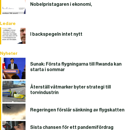
Nobelpristagaren i ekonomi,
Ledare
I backspegeln intet nytt
Nyheter
Sunak: Första flygningarna till Rwanda kan
starta i sommar
Återställ våtmarker byter strategi till
torvindustrin
Regeringen förslår sänkning av flygskatten
Sista chansen för ett pandemifördrag