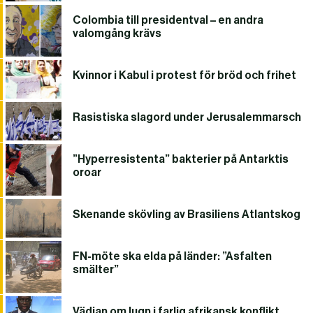
Colombia till presidentval – en andra
valomgång krävs
Kvinnor i Kabul i protest för bröd och frihet
Rasistiska slagord under Jerusalemmarsch
”Hyperresistenta” bakterier på Antarktis
oroar
Skenande skövling av Brasiliens Atlantskog
FN-möte ska elda på länder: ”Asfalten
smälter”
Vädjan om lugn i farlig afrikansk konflikt