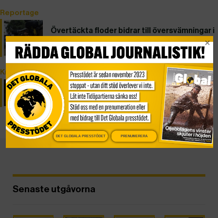
Reportage
Övertäckta floder bidrar till översvämningar i
Brasilien
Krönika
Beslutsamhet krävs för att förhindra suicid
DET GLOBALA PRESSTÖDET
PRENUMERERA
Senaste utgåvorna