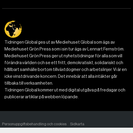
Tidningen Global ges ut av Mediehuset Global som ägs av
Mediehuset Grön Press som i sin tur ägs av Lennart Fernström.
Mediehuset Grön Press ger ut nyhetstidningar för alla som vill
förändra världen och se ett fritt, demokratiskt, solidariskt och
hållbart samhälle bortom tillväxtdogmer och arbetslinjer. Vi är en
icke vinstdrivande koncern. Det innebär att alla intäkter går
tillbaka till verksamheten.
Tidningen Global kommer ut med digital utgåva på fredagar och
publicerar artiklar på webben löpande.
Personuppgiftsbehandling och cookies
Sidkarta