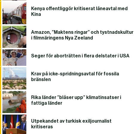
Kenya offentliggör kritiserat låneavtal med
Kina
Amazon, ”Maktens ringar” och tystnadskultur
i filmnäringens Nya Zeeland
Seger för aborträtten i flera delstater i USA
Krav på icke-spridningsavtal för fossila
bränslen
Rika länder ”blåser upp” klimatinsatser i
fattiga länder
Utpekandet av turkisk exiljournalist
kritiseras