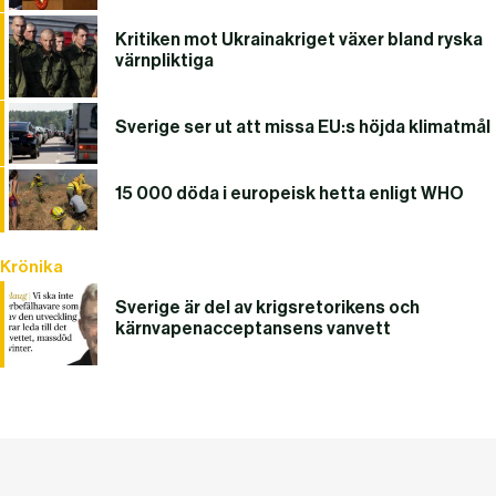
Kritiken mot Ukrainakriget växer bland ryska
värnpliktiga
Sverige ser ut att missa EU:s höjda klimatmål
15 000 döda i europeisk hetta enligt WHO
Krönika
Sverige är del av krigsretorikens och
kärnvapenacceptansens vanvett
DET GLOBALA PRESSTÖDET
PRENUMERERA