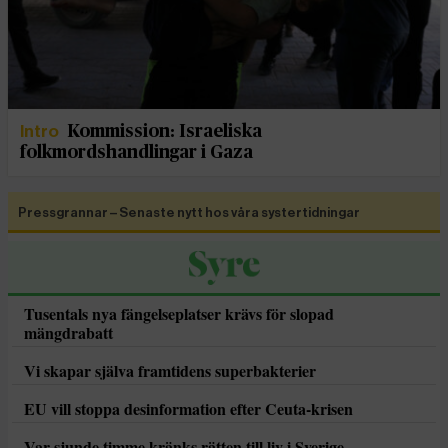
Intro
Kommission: Israeliska
folkmordshandlingar i Gaza
Pressgrannar – Senaste nytt hos våra systertidningar
Tusentals nya fängelseplatser krävs för slopad
mängdrabatt
Vi skapar själva framtidens superbakterier
EU vill stoppa desinformation efter Ceuta-krisen
Var sjunde timme kränks rätten till liv i Sverige