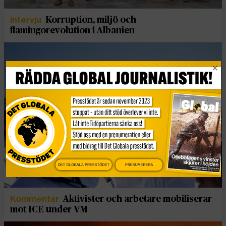
Intervju
Korruption, miljö och
flamingorevolution i Albanien
DET GLOBALA PRESSTÖDET
PRENUMERERA
Kommentar
Aktivister och arbetare mobiliserar
mot ICE under VM