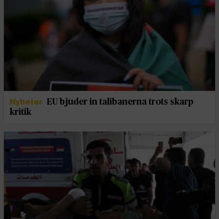
Nyheter
EU bjuder in talibanerna trots skarp
kritik