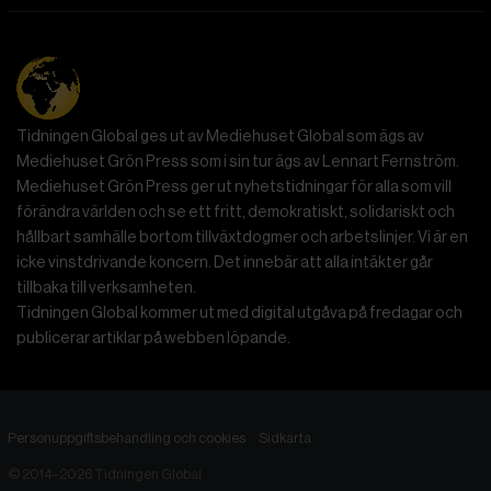
Tidningen Global ges ut av Mediehuset Global som ägs av
Mediehuset Grön Press som i sin tur ägs av Lennart Fernström.
Mediehuset Grön Press ger ut nyhetstidningar för alla som vill
förändra världen och se ett fritt, demokratiskt, solidariskt och
hållbart samhälle bortom tillväxtdogmer och arbetslinjer. Vi är en
icke vinstdrivande koncern. Det innebär att alla intäkter går
tillbaka till verksamheten.
Tidningen Global kommer ut med digital utgåva på fredagar och
publicerar artiklar på webben löpande.
Personuppgiftsbehandling och cookies
Sidkarta
© 2014–2026 Tidningen Global