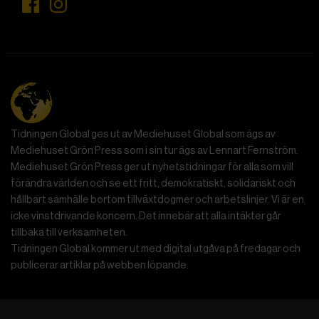
Tidningen Global ges ut av Mediehuset Global som ägs av
Mediehuset Grön Press som i sin tur ägs av Lennart Fernström.
Mediehuset Grön Press ger ut nyhetstidningar för alla som vill
förändra världen och se ett fritt, demokratiskt, solidariskt och
hållbart samhälle bortom tillväxtdogmer och arbetslinjer. Vi är en
icke vinstdrivande koncern. Det innebär att alla intäkter går
tillbaka till verksamheten.
Tidningen Global kommer ut med digital utgåva på fredagar och
publicerar artiklar på webben löpande.