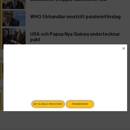
WHO förhandlar omstritt pandemiförslag
USA och Papua Nya Guinea undertecknar
pakt
Reportage
Krig och fred i Reykjavik
Krönika
Lamottes hyllande radikalhöger
DET GLOBALA PRESSTÖDET
PRENUMERERA