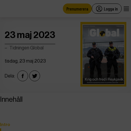
main
content
Prenumerera
Logga in
23 maj 2023
Tidningen Global
tisdag, 23 maj 2023
Dela:
Innehåll
Intro