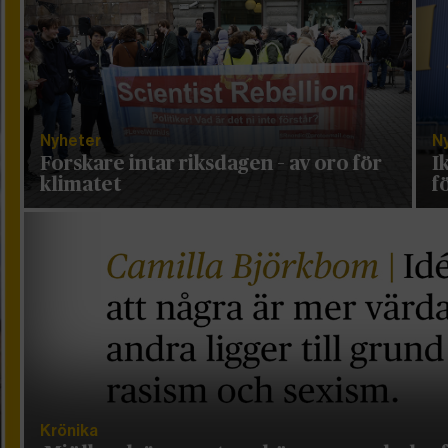
Nyheter
N
Forskare intar riksdagen – av oro för
I
klimatet
f
Krönika