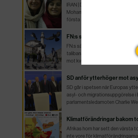
IRAN | De två fängslade iranska j
Mohammadi får Reportrar utan grän
första att rapportera om Mahsa 
FN:s säkerhetsråd fördöme
FN:s säkerhetsråd godkände enhä
talibanstyre att snabbt upphäva s
mot kvinnor och flickor.
SD anför ytterhöger mot as
SD går i spetsen när Europas yt
asyl- och migrationsuppgörelse i E
parlamentsledamoten Charlie Weime
Klimatförändringar bakom to
Afrikas horn har sett den värsta t
inte vore för klimatförändringarna