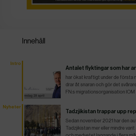
Innehåll
Intro
Antalet flyktingar som har an
har ökat kraftigt under de förs
drar åt snaran och gör det svårar
FN:s migrationsorganisation IOM f
Nyheter
Tadzjikistan trappar upp re
Sedan november 2021 har den au
Tadzjikistan mer eller mindre varit
och medvetet laggande i flera mån