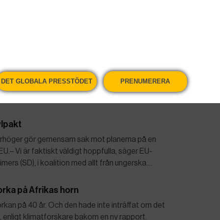
ournalisterna Nilufar Hamedi och Elaheh
sers pressfrihetspris. De två journalisterna var de
Jina Aminis död i september 2022 liksom om…
r kvinnoförbud
lligt en resolution som uppmanar Afghanistans
DET GLOBALA PRESSTÖDET
PRENUMERERA
ina allt hårdare förbud och begränsningar riktade
ylpakt
terhöger gör gemensam sak mot planerna på en
U.– Vi är faktiskt väldigt hoppfulla, säger EU-
rs (SD), i koalition med allt från ungerska…
rka på Afrikas horn
orkan på 40 år. Och den hade inte inträffat om det
, enligt klimatforskare bakom en ny rapport.