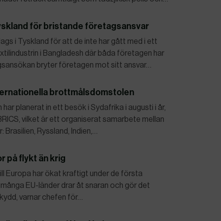
yskland för bristande företagsansvar
 i Tyskland för att de inte har gått med i ett
xtilindustrin i Bangladesh där båda företagen har
ngsansökan bryter företagen mot sitt ansvar…
nternationella brottmålsdomstolen
har planerat in ett besök i Sydafrika i augusti i år,
RICS, vilket är ett organiserat samarbete mellan
Brasilien, Ryssland, Indien,…
r på flykt än krig
ill Europa har ökat kraftigt under de första
ånga EU-länder drar åt snaran och gör det
kydd, varnar chefen för…