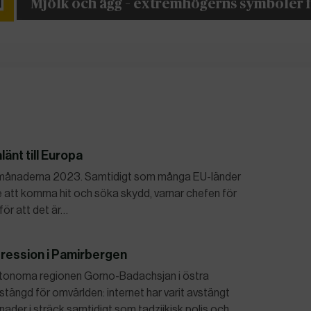
Mjölk och ägg – extremhögerns symboler 
länt till Europa
ta månaderna 2023. Samtidigt som många EU-länder
e att komma hit och söka skydd, varnar chefen för
ör att det är…
pression i Pamirbergen
tonoma regionen Gorno-Badachsjan i östra
 stängd för omvärlden: internet har varit avstängt
ader i sträck samtidigt som tadzjikisk polis och…