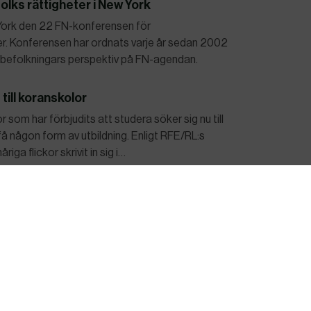
lks rättigheter i New York
w York den 22 FN-konferensen för
er. Konferensen har ordnats varje år sedan 2002
gsbefolkningars perspektiv på FN-agendan.
till koranskolor
som har förbjudits att studera söker sig nu till
få någon form av utbildning. Enligt RFE/RL:s
iga flickor skrivit in sig i…
ngar i strejkrätten
kottland undantas från det lagförslag som den
om inskränkningar i strejkrätten. Enligt lagförslaget
mhällsviktiga yrken tvingas jobba även under
far Hamedi och Elaheh Mohammadi prisas