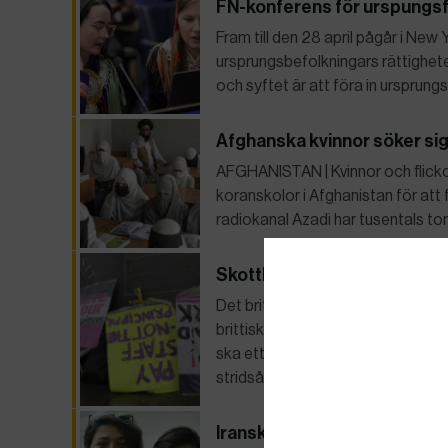
FN-konferens för urspungsfo
Fram till den 28 april pågår i Ne
ursprungsbefolkningars rättighet
och syftet är att föra in ursprun
Afghanska kvinnor söker sig 
AFGHANISTAN | Kvinnor och flickor 
koranskolor i Afghanistan för att 
radiokanal Azadi har tusentals tonår
Skottland slipper inskränkni
Det brittiska överhuset vill att S
brittiska regeringen har lagt fram 
ska ett minimum anställda inom sa
stridsåtgärder.
Iranska journalisterna Nilu