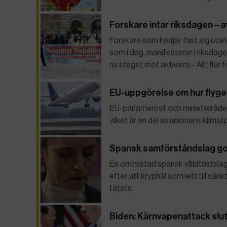
Forskare intar riksdagen – a
Forskare som kedjar fast sig utan
som i dag, manifesterar i riksdagen
nu steget mot aktivism.– Allt fler 
EU-uppgörelse om hur flyget
EU-parlamentet och ministerrådet
vilket är en del av unionens klimat
Spansk samförståndslag g
En omtvistad spansk våldtäktslag 
efter att kryphål som lett till sä
tätats.
Biden: Kärnvapenattack slu