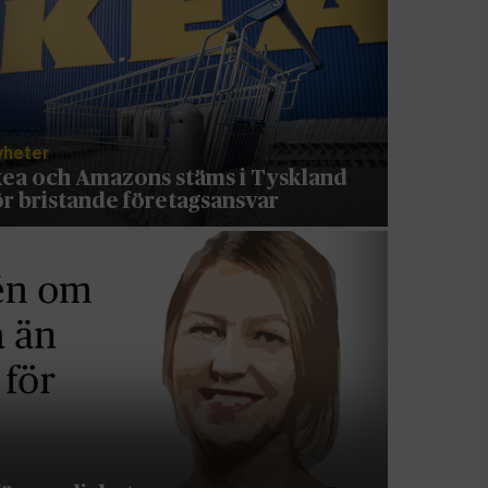
yheter
kea och Amazons stäms i Tyskland
ör bristande företagsansvar