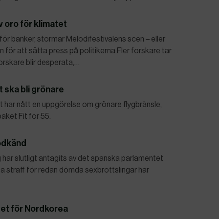
v oro för klimatet
för banker, stormar Melodifestivalens scen – eller
 för att sätta press på politikerna.Fler forskare tar
forskare blir desperata,…
 ska bli grönare
 har nått en uppgörelse om grönare flygbränsle,
paket Fit for 55.
odkänd
har slutligt antagits av det spanska parlamentet
nkta straff för redan dömda sexbrottslingar har
tet för Nordkorea