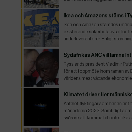
Ikea och Amazons stäms i T
Ikea och Amazon stämdes i måndags
existerande säkerhetsavtal för te
underleverantörer. Enligt stämni
Sydafrikas ANC vill lämna I
Rysslands president Vladimir Putin 
för ett toppmöte inom ramen av B
världens mest växande ekonomier: 
Klimatet driver fler människo
Antalet flyktingar som har anlänt t
månaderna 2023. Samtidigt som m
svårare att komma hit och söka s