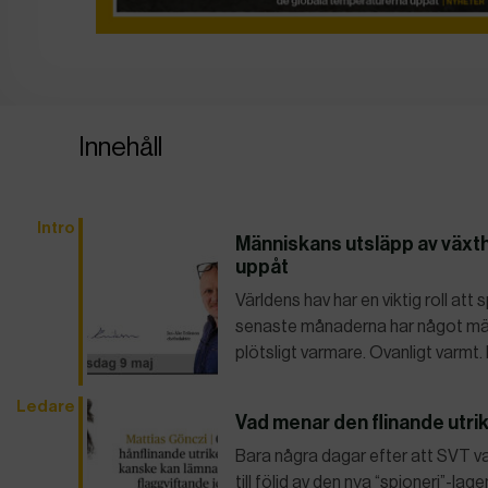
Innehåll
Intro
Människans utsläpp av växt
uppåt
Världens hav har en viktig roll at
senaste månaderna har något märkl
plötsligt varmare. Ovanligt varmt.
Ledare
Vad menar den flinande utri
Bara några dagar efter att SVT val
till följd av den nya “spioneri”-la