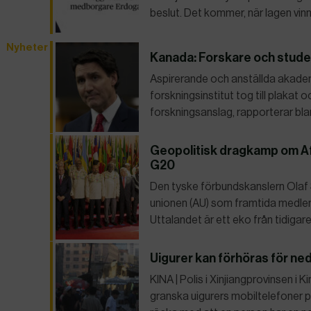
beslut. Det kommer, när lagen vinne
Nyheter
Kanada: Forskare och studen
Aspirerande och anställda akademi
forskningsinstitut tog till plakat 
forskningsanslag, rapporterar bla
Geopolitisk dragkamp om Af
G20
Den tyske förbundskanslern Olaf S
unionen (AU) som framtida medlem
Uttalandet är ett eko från tidigar
Uigurer kan förhöras för ne
KINA | Polis i Xinjiangprovinsen i 
granska uigurers mobiltelefoner p