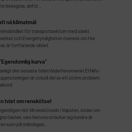
ste besegras, anför…
tt nå klimatmål
ra klimatmålet för transportsektorn med sänkt
dsverket och Energimyndigheten överens om.Hur
s är fortfarande oklart.
 ”Egendomlig kurva”
vanligt den senaste tiden.Väderfenomenet El Niño
oppnoteringen är också del av ett större problem
ekord.
n tvist om renskötsel
entligen rätt till renskötseln i Vapsten, söder om
 tvisten, vars historia sträcker sig hundra år
vrätten som på måndagen…