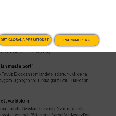
kamp mot kvinnovåld
att gemensamt ratificera Istanbulkonventionen om
iskt och en viktig signal, säger anhängarna i EU-
tånd och oklara konsekvenser.
åg på ”hbtq-videor”
DET GLOBALA PRESSTÖDET
PRENUMERERA
ter över användare som tittade på videor med ”hbtq-
The Wall Street Journal (WSJ).
”Han måste bort”
p Tayyip Erdogan som landets ledare. Nu vill de ha
göra utgången när Turkiet går till val.– Turkiet är
 ett världskrig”
nings infall – Ryssland har varit på väg mot det i
ske professorn och författaren Sergei Medvedev.Den