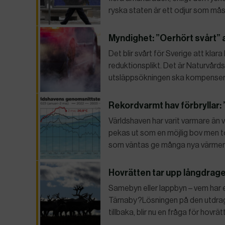
ryska staten är ett odjur som må
Myndighet: ”Oerhört svårt” a
Det blir svårt för Sverige att kla
reduktionsplikt. Det är Naturvår
utsläppsökningen ska kompensera
Rekordvarmt hav förbryllar:
Världshaven har varit varmare än 
pekas ut som en möjlig bov men t
som väntas ge många nya värmer
Hovrätten tar upp långdrage
Samebyn eller lappbyn – vem har eg
Tärnaby?Lösningen på den utdragna
tillbaka, blir nu en fråga för ho