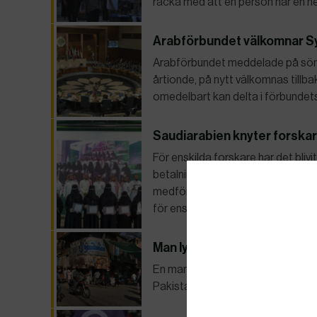
räcka med att en person har en 
Arabförbundet välkomnar Syr
Arabförbundet meddelade på sönda
årtionde, på nytt välkomnas tillb
omedelbart kan delta i förbundet
Saudiarabien knyter forskar
För enskilda forskare har det bliv
betalning och i utbyte mot påstådd
medfört konsekvenser både för S
för enskilda forskare,…
Man lynchad i Pakistan
En man anklagad för blasfemi slog
Pakistan, enligt landets polis.