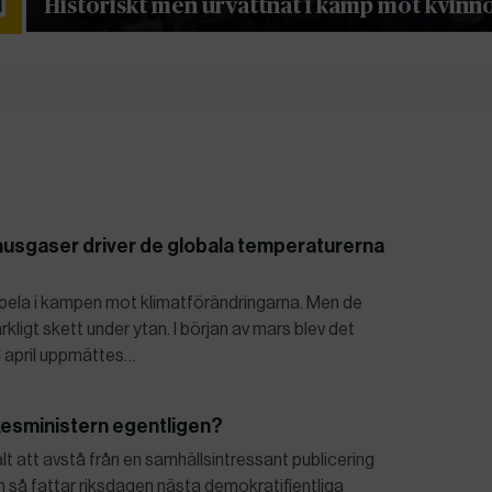
Historiskt men urvattnat i kamp mot kvinn
husgaser driver de globala temperaturerna
t spela i kampen mot klimatförändringarna. Men de
igt skett under ytan. I början av mars blev det
 I april uppmättes…
kesministern egentligen?
t att avstå från en samhällsintressant publicering
gen så fattar riksdagen nästa demokratifientliga