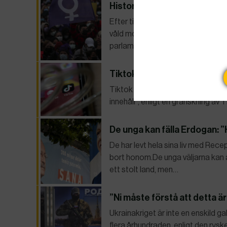
Historiskt men urvattnat i 
Efter tio års strid är EU på väg 
våld mot kvinnor och flickor.Histor
parlamentet – trots internt mots
Tiktok listade konton som s
Tiktok förde i minst ett år regis
innehåll”, enligt en granskning av 
De unga kan fälla Erdogan: 
De har levt hela sina liv med Rece
bort honom.De unga väljarna kan av
ett stolt land, men…
”Ni måste förstå att detta är
Ukrainakriget är inte en enskild gal
flera århundraden, enligt den ry