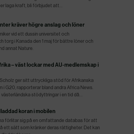
r laga kraft, bli förbjudet att…
ter kräver högre anslag och löner
ker vid ett dussin universitet och
och torg i Kanada den 1 maj för bättre löner och
nd annat Nature.
rika – väst lockar med AU-medlemskap i
cholz ger sitt uttryckliga stöd för Afrikanska
 i G20, rapporterar bland andra Africa News.
e västerländska stödyttringar i en tid då…
dladdad koran i mobilen
Kina förlitar sig på en omfattande databas för att
å ett sätt som kränker deras rättigheter. Det kan