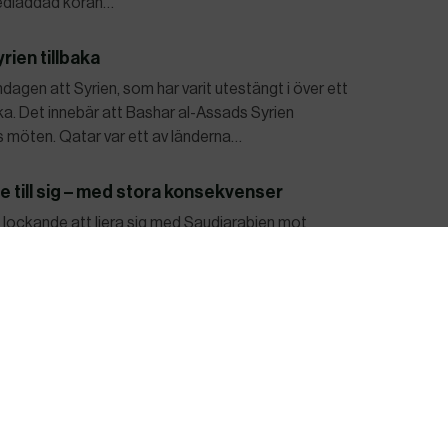
nedladdad koran…
ien tillbaka
gen att Syrien, som har varit utestängt i över ett
aka. Det innebär att Bashar al-Assads Syrien
s möten. Qatar var ett av länderna…
e till sig – med stora konsekvenser
it lockande att liera sig med Saudiarabien mot
a primära universitetstillhörigheter. Det har
audiarabiens globala vetenskapsranking – samt
s på lördagen ihjäl av en uppretad folksamling i