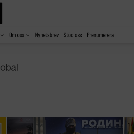
Om oss
Nyhetsbrev
Stöd oss
Prenumerera
lobal