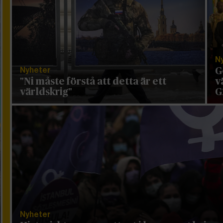
N
Nyheter
G
"Ni måste förstå att detta är ett
v
världskrig"
G
Nyheter