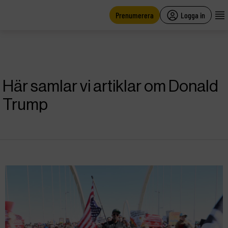
main
content
Prenumerera
Logga in
Här samlar vi artiklar om Donald
Trump