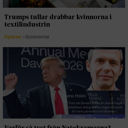
Trumps tullar drabbar kvinnorna i
textilindustrin
Nyheter
– Kommentar
Varför så tyst från Natokramarna?