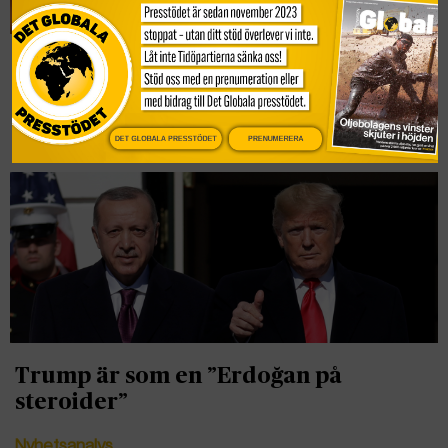
Trump överväger att flytta en miljon
palestinier till Libyen
Nyheter
DET GLOBALA PRESSTÖDET
PRENUMERERA
Trump är som en ”Erdoğan på
steroider”
Nyhetsanalys