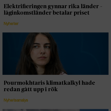
Elektrifieringen gynnar rika länder –
låginkomstländer betalar priset
Nyheter
Pourmokhtaris klimatkalkyl hade
redan gått upp i rök
Nyhetsanalys