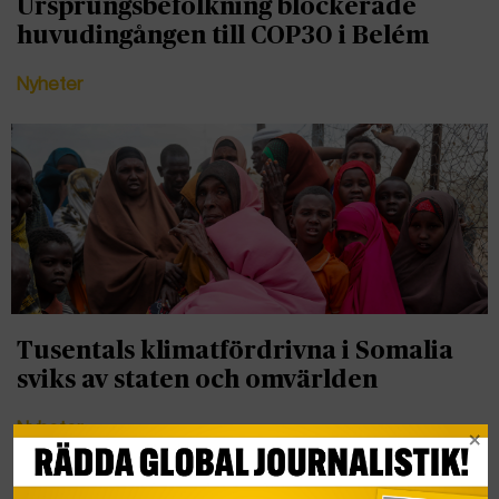
Ursprungsbefolkning blockerade
huvudingången till COP30 i Belém
Nyheter
Tusentals klimatfördrivna i Somalia
sviks av staten och omvärlden
Nyheter