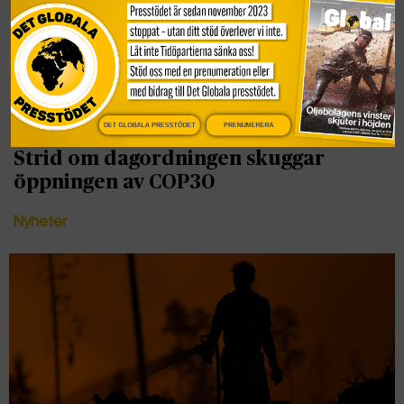
DET GLOBALA PRESSTÖDET
PRENUMERERA
Strid om dagordningen skuggar
öppningen av COP30
Nyheter