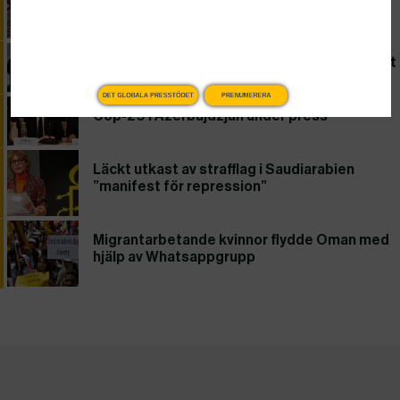
någonsin
Sverige sämst i klassen på energieffektivitet
DET GLOBALA PRESSTÖDET
PRENUMERERA
Cop-29 i Azerbajdzjan under press
Läckt utkast av strafflag i Saudiarabien
”manifest för repression”
Migrantarbetande kvinnor flydde Oman med
hjälp av Whatsappgrupp