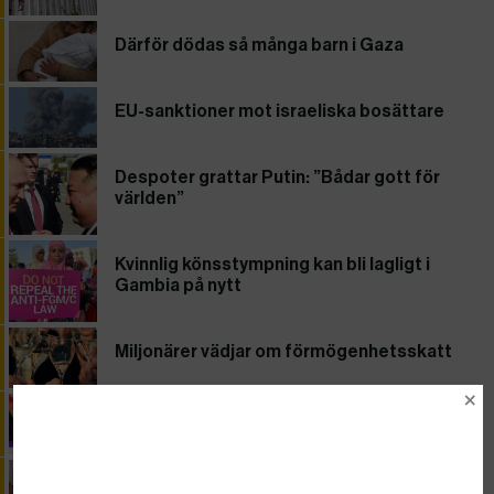
Därför dödas så många barn i Gaza
EU-sanktioner mot israeliska bosättare
Despoter grattar Putin: ”Bådar gott för
världen”
Kvinnlig könsstympning kan bli lagligt i
Gambia på nytt
Miljonärer vädjar om förmögenhetsskatt
Delseger för samkönade äktenskap i Japan
”Röd varning”: 2023 det varmaste året