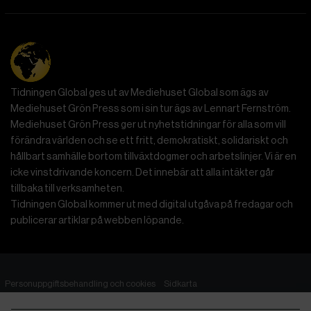
Tidningen Global ges ut av Mediehuset Global som ägs av
Mediehuset Grön Press som i sin tur ägs av Lennart Fernström.
Mediehuset Grön Press ger ut nyhetstidningar för alla som vill
förändra världen och se ett fritt, demokratiskt, solidariskt och
hållbart samhälle bortom tillväxtdogmer och arbetslinjer. Vi är en
icke vinstdrivande koncern. Det innebär att alla intäkter går
tillbaka till verksamheten.
Tidningen Global kommer ut med digital utgåva på fredagar och
publicerar artiklar på webben löpande.
Personuppgiftsbehandling och cookies
Sidkarta
© 2014–2026 Tidningen Global