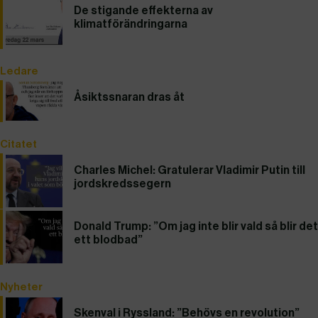
De stigande effekterna av
klimatförändringarna
Ledare
Åsiktssnaran dras åt
Citatet
Charles Michel: Gratulerar Vladimir Putin till
jordskredssegern
Donald Trump: ”Om jag inte blir vald så blir det
ett blodbad”
Nyheter
Skenval i Ryssland: ”Behövs en revolution”