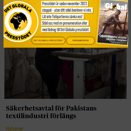
DET GLOBALA PRESSTÖDET
PRENUMERERA
Säkerhetsavtal för Pakistans
textilindustri förlängs
Nyheter