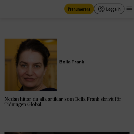
main
content
Prenumerera
Logga in
Bella Frank
Nedan hittar du alla artiklar som Bella Frank skrivit för
Tidningen Global.