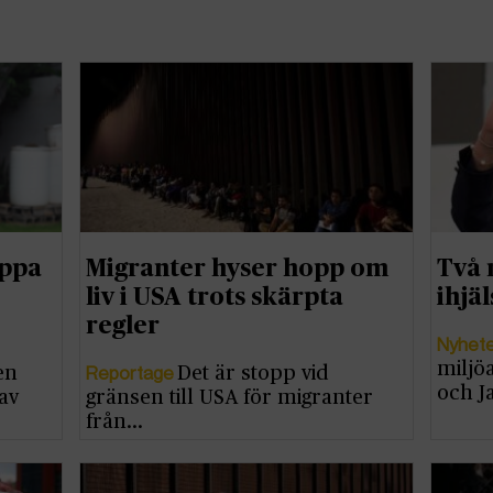
oppa
Migranter hyser hopp om
Två 
liv i USA trots skärpta
ihjä
regler
Nyhet
miljö
Reportage
en
Det är stopp vid
och J
av
gränsen till USA för migranter
från…