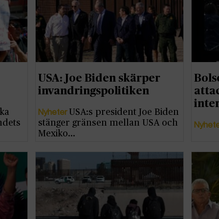
USA: Joe Biden skärper
Bols
invandringspolitiken
atta
inte
Nyheter
ska
USA:s president Joe Biden
ndets
stänger gränsen mellan USA och
Nyhet
Mexiko…