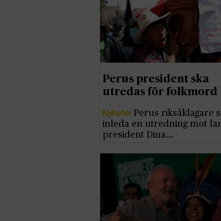
Perus president ska
utredas för folkmord
Nyheter
Perus riksåklagare 
inleda en utredning mot la
president Dina…