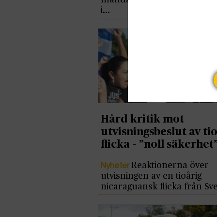
i…
Hård kritik mot
utvisningsbeslut av ti
flicka – ”noll säkerhet
Nyheter
Reaktionerna över
utvisningen av en tioårig
nicaraguansk flicka från Sv