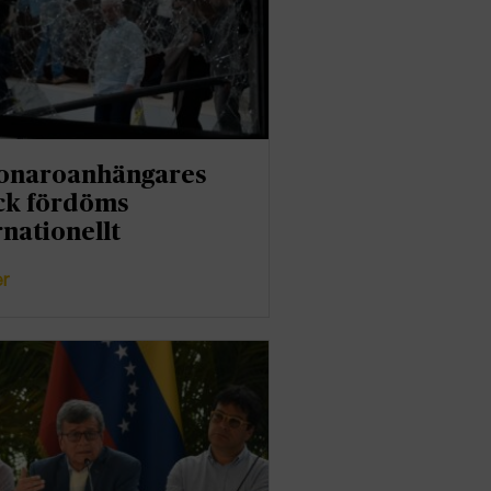
onaroanhängares
ck fördöms
rnationellt
er