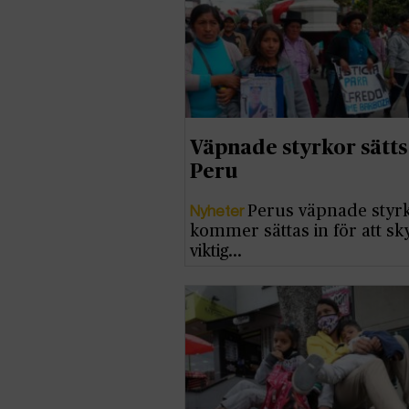
Väpnade styrkor sätts 
Peru
Nyheter
Perus väpnade styr
kommer sättas in för att s
viktig…