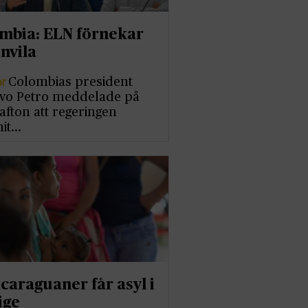
mbia: ELN förnekar
nvila
er
Colombias president
vo Petro meddelade på
afton att regeringen
it…
icaraguaner får asyl i
ige