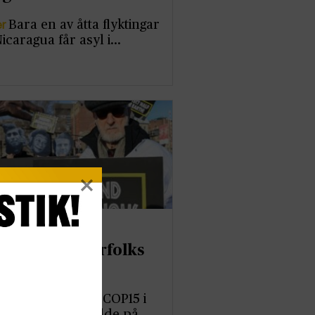
er
Bara en av åtta flyktingar
Nicaragua får asyl i…
sty: Brister i
nnandet av urfolks
 på COP15
er
FN:s toppmöte COP15 i
eal i Kanada nådde på