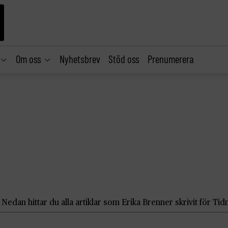
Om oss
Nyhetsbrev
Stöd oss
Prenumerera
Nedan hittar du alla artiklar som Erika Brenner skrivit för Tid