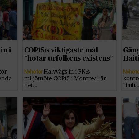
in i
COP15:s viktigaste mål
Gäng
”hotar urfolkens existens”
Hait
Nyheter
Nyhet
kor
Halvvägs in i FN:s
kydda
miljömöte COP15 i Montreal är
kontr
det…
Haiti