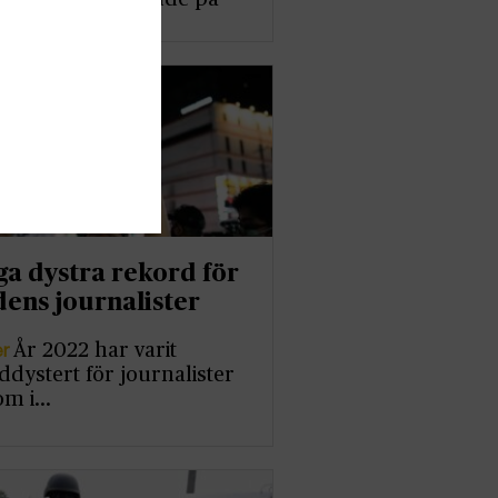
agen…
a dystra rekord för
dens journalister
er
År 2022 har varit
ddystert för journalister
om i…