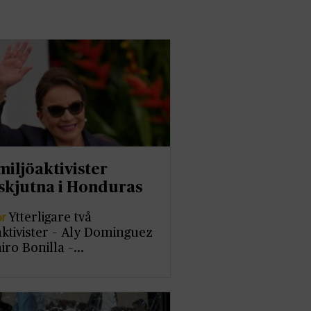
miljöaktivister
lskjutna i Honduras
er
Ytterligare två
aktivister – Aly Dominguez
airo Bonilla –…