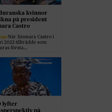
uranska kvinnor
ikna på president
ara Castro
tage
När Xiomara Castro i
ri 2022 tillträdde som
ras första…
lyfter
sperspektiv på