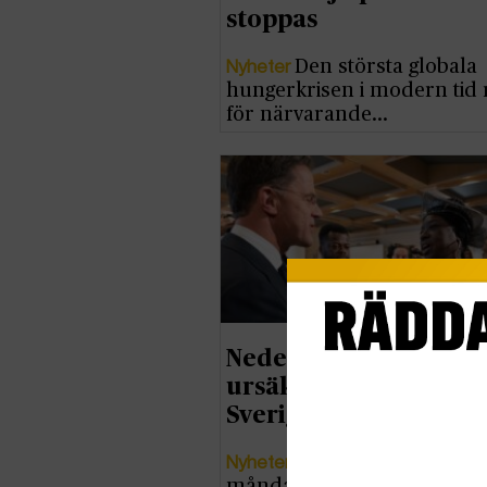
stoppas
Nyheter
Den största globala
hungerkrisen i modern tid 
för närvarande…
Nederländerna ber o
ursäkt för slavhandel 
Sverige tiger
Nyheter
Nederländerna bad 
måndags om ursäkt för sin 