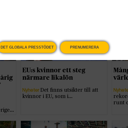
månd
DET GLOBALA PRESSTÖDET
PRENUMERERA
EU:s kvinnor ett steg
Mång
oårig
närmare likalön
värl
”
Nyheter
Nyhet
Det finns utsikter till att
kvinnor i EU, som i…
rekor
runt 
erige…