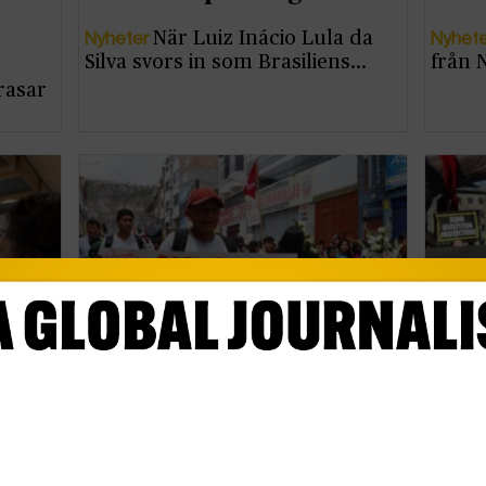
Nyheter
Nyhet
När Luiz Inácio Lula da
Silva svors in som Brasiliens…
från 
rasar
m
Peru tidigarelägger val
Amne
–
efter oroligheter
erkä
rätt
Nyheter
Perus kongress tog under
tisdagen för andra gången
Nyhet
i
ställning till…
roll
Montr