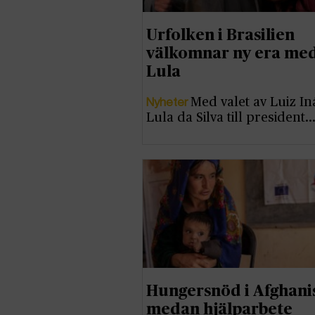
Urfolken i Brasilien
välkomnar ny era me
Lula
Nyheter
Med valet av Luiz In
Lula da Silva till president
Hungersnöd i Afghani
medan hjälparbete