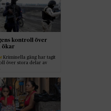
ens kontroll över
i ökar
er
Kriminella gäng har tagit
oll över stora delar av
…