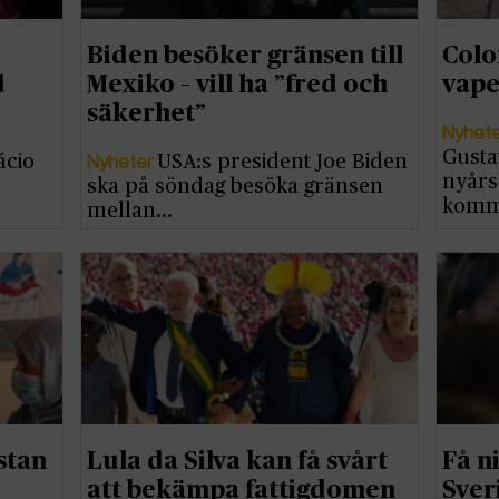
Biden besöker gränsen till
Colo
d
Mexiko – vill ha ”fred och
vape
säkerhet”
Nyhet
Gusta
Nyheter
ácio
USA:s president Joe Biden
nyårs
…
ska på söndag besöka gränsen
komm
mellan…
stan
Lula da Silva kan få svårt
Få n
att bekämpa fattigdomen
Sver