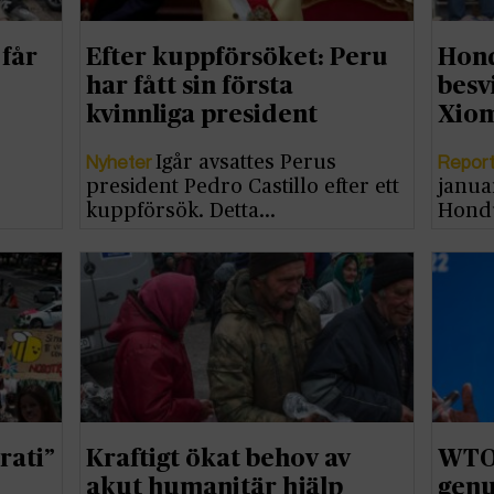
 får
Efter kuppförsöket: Peru
Hond
har fått sin första
besv
kvinnliga president
Xiom
Nyheter
Repor
Igår avsattes Perus
president Pedro Castillo efter ett
janua
kuppförsök. Detta…
Hondu
rati”
Kraftigt ökat behov av
WTO 
akut humanitär hjälp
genu