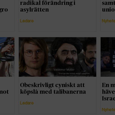
radikal förändring i
samt
gro
asylrätten
uni
Ledare
Nyhet
Obeskrivligt cyniskt att
En m
 mot
köpslå med talibanerna
häve
Isra
Ledare
Nyhet