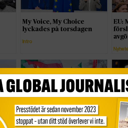
My Voice, My Choice
EU: 
lyckades på torsdagen
förs
avgö
Intro
Nyhet
Evin Incir:
Unde
Terrorklassningen visar
EU:s
lning
att EU stöder Irans folk