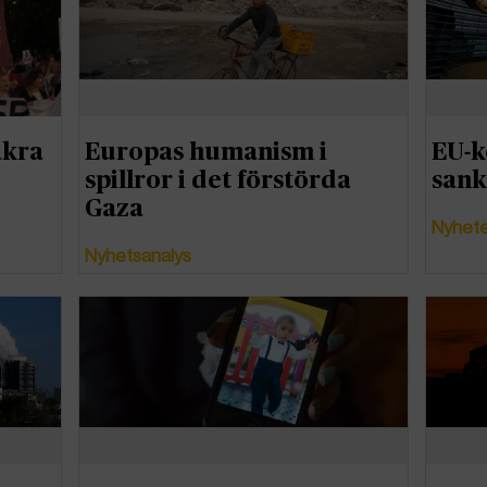
säkra
Europas humanism i
EU-k
spillror i det förstörda
sank
Gaza
Nyhet
Nyhetsanalys