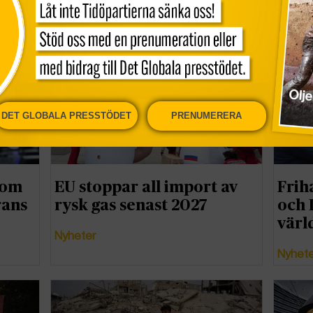
Intro
Nyheter
DET GLOBALA PRESSTÖDET
PRENUMERERA
r om
EU stoppar all import av
Frih
rans
rysk gas senast 2027
och I
värl
Nyheter
Nyhet