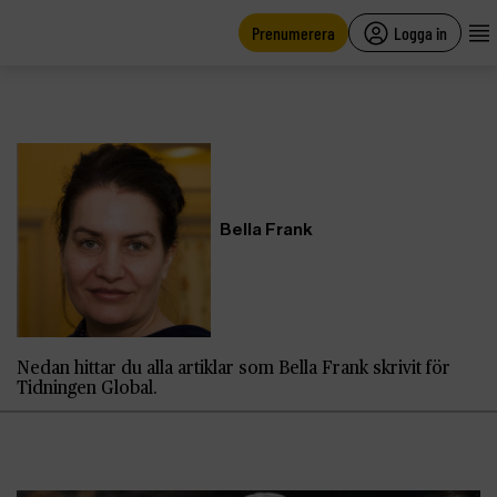
main
content
Prenumerera
Logga in
Bella Frank
Nedan hittar du alla artiklar som Bella Frank skrivit för
Tidningen Global.