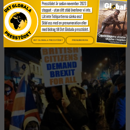
Extremhögern stark inför valet i
Israel
Nyheter
För femte gången på mindre än fyra år
går Israel…
DET GLOBALA PRESSTÖDET
PRENUMERERA